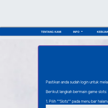
TENTANG KAMI
INFO
KEBIJA
Pastikan anda sudah login untuk mel
Berikut langkah bermain game slots:
1. Pilih ""Slots"" pada menu bar hala