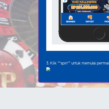
3. Klik ""spin"" untuk memulai permai