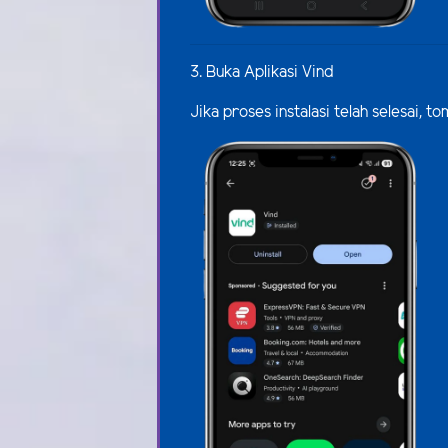
3. Buka Aplikasi Vind
Jika proses instalasi telah selesai,