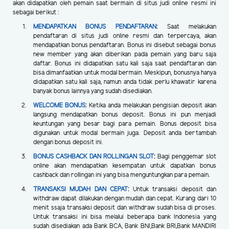
akan didapatkan oleh pemain saat bermain di situs judi online resmi ini
sebagai berikut :
MENDAPATKAN BONUS PENDAFTARAN
:
Saat melakukan
pendaftaran di situs judi online resmi dan terpercaya, akan
mendapatkan bonus pendaftaran. Bonus ini disebut sebagai bonus
new member yang akan diberikan pada pemain yang baru saja
daftar. Bonus ini didapatkan satu kali saja saat pendaftaran dan
bisa dimanfaatkan untuk modal bermain. Meskipun, bonusnya hanya
didapatkan satu kali saja, namun anda tidak perlu khawatir karena
banyak bonus lainnya yang sudah disediakan.
WELCOME BONUS
:
Ketika anda melakukan pengisian deposit akan
langsung mendapatkan bonus deposit. Bonus ini pun menjadi
keuntungan yang besar bagi para pemain. Bonus deposit bisa
digunakan untuk modal bermain juga. Deposit anda bertambah
dengan bonus deposit ini.
BONUS CASHBACK DAN ROLLINGAN SLOT
:
Bagi penggemar slot
online akan mendapatkan kesempatan untuk dapatkan bonus
cashback dan rollingan ini yang bisa menguntungkan para pemain.
TRANSAKSI MUDAH DAN CEPAT
:
Untuk transaksi deposit dan
withdraw dapat dilakukan dengan mudah dan cepat. Kurang dari 10
menit ssaja transaksi deposit dan withdraw sudah bisa di proses.
Untuk transaksi ini bisa melalui beberapa bank Indonesia yang
sudah disediakan ada Bank BCA, Bank BNI,Bank BRI,Bank MANDIRI