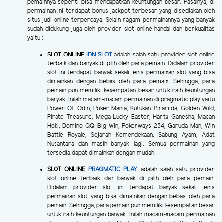
pemainnya seperti bisa mendapatkan keuntungan besar. Pasalnya, di
permainan ini terdapat bonus jackpot terbesar yang disediakan oleh
situs judi online terpercaya. Selain ragam permainannya yang banyak
sudah didukung juga oleh provider slot online handal dan berkualitas
yaitu :
SLOT ONLINE
IDN SLOT
adalah salah satu provider slot online
terbaik dan banyak di pilih oleh para pemain. Didalam provider
slot ini terdapat banyak sekali jenis permainan slot yang bisa
dimainkan dengan bebas oleh para pemain. Sehingga, para
pemain pun memiliki kesempatan besar untuk raih keuntungan
banyak. Inilah macam-macam permainan di pragmatic play yaitu
Power Of Odin, Poker Mania, Kutukan Piramida, Golden Wild,
Pirate Treasure, Mega Lucky Easter, Harta Ganesha, Macan
Hoki, Domino QQ Big Win, Pokerways 234, Garuda Man, Win
Battle Royale, Sejarah Kemerdekaan, Sabung Ayam, Adat
Nusantara dan masih banyak lagi. Semua permainan yang
tersedia dapat dimainkan dengan mudah.
SLOT ONLINE
PRAGMATIC PLAY
adalah salah satu provider
slot online terbaik dan banyak di pilih oleh para pemain.
Didalam provider slot ini terdapat banyak sekali jenis
permainan slot yang bisa dimainkan dengan bebas oleh para
pemain. Sehingga, para pemain pun memiliki kesempatan besar
untuk raih keuntungan banyak. Inilah macam-macam permainan