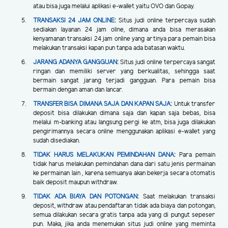
atau bisa juga melalui aplikasi e-wallet yaitu OVO dan Gopay.
TRANSAKSI 24 JAM ONLINE
:
Situs judi online terpercaya sudah
sediakan layanan 24 jam oline, dimana anda bisa merasakan
kenyamanan transaksi 24 jam online yang artinya para pemain bisa
melakukan transaksi kapan pun tanpa ada batasan waktu.
JARANG ADANYA GANGGUAN
:
Situs judi online terpercaya sangat
ringan dan memiliki server yang berkualitas, sehingga saat
bermain sangat jarang terjadi gangguan. Para pemain bisa
bermain dengan aman dan lancar.
TRANSFER BISA DIMANA SAJA DAN KAPAN SAJA
:
Untuk transfer
deposit bisa dilakukan dimana saja dan kapan saja bebas, bisa
melalui m-banking atau langsung pergi ke atm, bisa juga dilakukan
pengirimannya secara online menggunakan aplikasi e-wallet yang
sudah disediakan.
TIDAK HARUS MELAKUKAN PEMINDAHAN DANA
:
Para pemain
tidak harus melakukan pemindahan dana dari satu jenis permainan
ke permainan lain , karena semuanya akan bekerja secara otomatis
baik deposit maupun withdraw.
TIDAK ADA BIAYA DAN POTONGAN
:
Saat melakukan transaksi
deposit, withdraw atau pendaftaran tidak ada biaya dan potongan,
semua dilakukan secara gratis tanpa ada yang di pungut sepeser
pun. Maka, jika anda menemukan situs judi online yang meminta