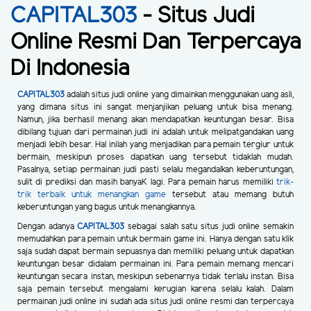
CAPITAL303
- Situs Judi
Online Resmi Dan Terpercaya
Di Indonesia
CAPITAL303
adalah situs judi online yang dimainkan menggunakan uang asli,
yang dimana situs ini sangat menjanjikan peluang untuk bisa menang.
Namun, jika berhasil menang akan mendapatkan keuntungan besar. Bisa
dibilang tujuan dari permainan judi ini adalah untuk melipatgandakan uang
menjadi lebih besar. Hal inilah yang menjadikan para pemain tergiur untuk
bermain, meskipun proses dapatkan uang tersebut tidaklah mudah.
Pasalnya, setiap permainan judi pasti selalu megandalkan keberuntungan,
sulit di prediksi dan masih banyaK lagi. Para pemain harus memiliki
trik-
trik terbaik untuk menangkan game
tersebut atau memang butuh
keberuntungan yang bagus untuk menangkannya.
Dengan adanya
CAPITAL303
sebagai salah satu situs judi online semakin
memudahkan para pemain untuk bermain game ini. Hanya dengan satu klik
saja sudah dapat bermain sepuasnya dan memiliki peluang untuk dapatkan
keuntungan besar didalam permainan ini. Para pemain memang mencari
keuntungan secara instan, meskipun sebenarnya tidak terlalu instan. Bisa
saja pemain tersebut mengalami kerugian karena selalu kalah. Dalam
permainan judi online ini sudah ada situs judi online resmi dan terpercaya