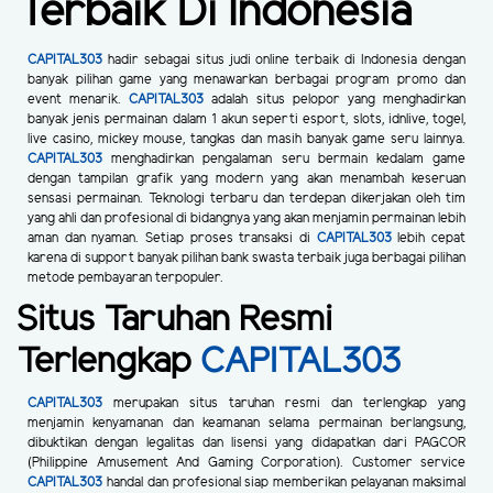
Terbaik Di Indonesia
CAPITAL303
hadir sebagai situs judi online terbaik di Indonesia dengan
banyak pilihan game yang menawarkan berbagai program promo dan
event menarik.
CAPITAL303
adalah situs pelopor yang menghadirkan
banyak jenis permainan dalam 1 akun seperti esport, slots, idnlive, togel,
live casino, mickey mouse, tangkas dan masih banyak game seru lainnya.
CAPITAL303
menghadirkan pengalaman seru bermain kedalam game
dengan tampilan grafik yang modern yang akan menambah keseruan
sensasi permainan. Teknologi terbaru dan terdepan dikerjakan oleh tim
yang ahli dan profesional di bidangnya yang akan menjamin permainan lebih
aman dan nyaman. Setiap proses transaksi di
CAPITAL303
lebih cepat
karena di support banyak pilihan bank swasta terbaik juga berbagai pilihan
metode pembayaran terpopuler.
Situs Taruhan Resmi
Terlengkap
CAPITAL303
CAPITAL303
merupakan situs taruhan resmi dan terlengkap yang
menjamin kenyamanan dan keamanan selama permainan berlangsung,
dibuktikan dengan legalitas dan lisensi yang didapatkan dari PAGCOR
(Philippine Amusement And Gaming Corporation). Customer service
CAPITAL303
handal dan profesional siap memberikan pelayanan maksimal