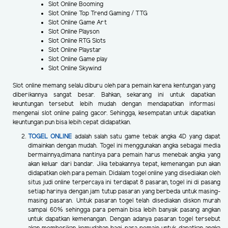
Slot Online Booming
Slot Online Top Trend Gaming / TTG
Slot Online Game Art
Slot Online Playson
Slot Online RTG Slots
Slot Online Playstar
Slot Online Game play
Slot Online Skywind
Slot online memang selalu diburu oleh para pemain karena kentungan yang
diberikannya sangat besar. Bahkan, sekarang ini untuk dapatkan
keuntungan tersebut lebih mudah dengan mendapatkan informasi
mengenai slot online paling gacor. Sehingga, kesempatan untuk dapatkan
keuntungan pun bisa lebih cepat didapatkan.
TOGEL ONLINE
adalah salah satu game tebak angka 4D yang dapat
dimainkan dengan mudah. Togel ini menggunakan angka sebagai media
bermainnya,dimana nantinya para pemain harus menebak angka yang
akan keluar dari bandar. Jika tebakannya tepat, kemenangan pun akan
didapatkan oleh para pemain. Didalam togel online yang disediakan oleh
situs judi online terpercaya ini terdapat 8 pasaran, togel ini di pasang
setiap harinya dengan jam tutup pasaran yang berbeda untuk masing-
masing pasaran. Untuk pasaran togel telah disediakan diskon murah
sampai 60% sehingga para pemain bisa lebih banyak pasang angkan
untuk dapatkan kemenangan. Dengan adanya pasaran togel tersebut