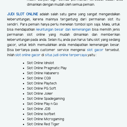
dimainkan dengan mudah oleh semua pemain.
JUDI SLOT ONLINE
adalah salah satu game yang sangat mengandalkan
keberuntungan, karena mainnya tergantung dari permainan slot itu
sendiri. Para pemain hanya perlu menekan tombol spin saja. Maka, untuk
bisa mendapatkan
keuntungan besar dan kemenangan
bisa memilih jenis
permainan slot online yang mudah dimainkan dan memberikan
keberuntungan pada anda. Selain itu, anda pun harus tahu slot yang sedang
gacor, untuk lebih memudahkan anda mendapatkan kemenangan besar.
Bisa bertanya pada customer service mengenai
slot gacor
tersebut.
Inilah
slot online gacor
di
situs judi online terpercaya
yaitu :
Slot Online Idnslot
Slot Online Pragmatic Play
Slot Online Habanero
Slot Online CQ9
Slot Online Playtech
Slot Online PG Soft
Slot Online Joker
Slot Online Spadegaming
Slot Online Play n Go
Slot Online JDB
Slot Online Isofbet
Slot Online Microgaming
Slot Online Red Tiger