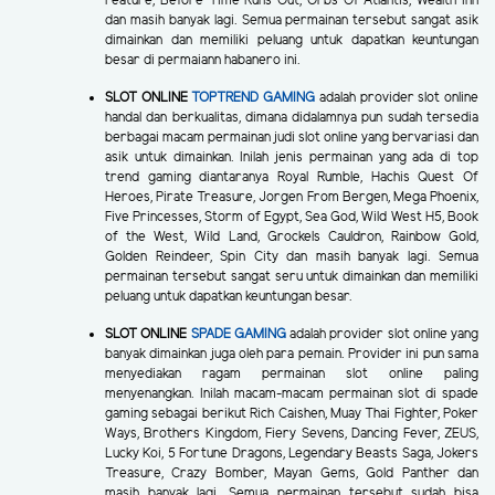
Feature, Before Time Runs Out, Orbs Of Atlantis, Wealth Inn
dan masih banyak lagi. Semua permainan tersebut sangat asik
dimainkan dan memiliki peluang untuk dapatkan keuntungan
besar di permaiann habanero ini.
SLOT ONLINE
TOPTREND GAMING
adalah provider slot online
handal dan berkualitas, dimana didalamnya pun sudah tersedia
berbagai macam permainan judi slot online yang bervariasi dan
asik untuk dimainkan. Inilah jenis permainan yang ada di top
trend gaming diantaranya Royal Rumble, Hachis Quest Of
Heroes, Pirate Treasure, Jorgen From Bergen, Mega Phoenix,
Five Princesses, Storm of Egypt, Sea God, Wild West H5, Book
of the West, Wild Land, Grockels Cauldron, Rainbow Gold,
Golden Reindeer, Spin City dan masih banyak lagi. Semua
permainan tersebut sangat seru untuk dimainkan dan memiliki
peluang untuk dapatkan keuntungan besar.
SLOT ONLINE
SPADE GAMING
adalah provider slot online yang
banyak dimainkan juga oleh para pemain. Provider ini pun sama
menyediakan ragam permainan slot online paling
menyenangkan. Inilah macam-macam permainan slot di spade
gaming sebagai berikut Rich Caishen, Muay Thai Fighter, Poker
Ways, Brothers Kingdom, Fiery Sevens, Dancing Fever, ZEUS,
Lucky Koi, 5 Fortune Dragons, Legendary Beasts Saga, Jokers
Treasure, Crazy Bomber, Mayan Gems, Gold Panther dan
masih banyak lagi. Semua permainan tersebut sudah bisa