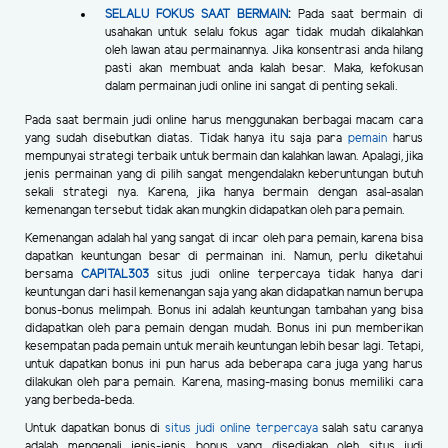
SELALU FOKUS SAAT BERMAIN
:
Pada saat bermain di
usahakan untuk selalu fokus agar tidak mudah dikalahkan
oleh lawan atau permainannya. Jika konsentrasi anda hilang
pasti akan membuat anda kalah besar. Maka, kefokusan
dalam permainan judi online ini sangat di penting sekali.
Pada saat bermain judi online harus menggunakan berbagai macam cara
yang sudah disebutkan diatas. Tidak hanya itu saja para
pemain
harus
mempunyai strategi terbaik untuk bermain dan kalahkan lawan. Apalagi, jika
jenis permainan yang di pilih sangat mengendalakn keberuntungan butuh
sekali strategi nya. Karena, jika hanya bermain dengan asal-asalan
kemenangan tersebut tidak akan mungkin didapatkan oleh para pemain.
Kemenangan adalah hal yang sangat di incar oleh para pemain, karena bisa
dapatkan keuntungan besar di permainan ini. Namun, perlu diketahui
bersama
CAPITAL303
situs judi online terpercaya tidak hanya dari
keuntungan dari hasil kemenangan saja yang akan didapatkan namun berupa
bonus-bonus melimpah. Bonus ini adalah keuntungan tambahan yang bisa
didapatkan oleh para pemain dengan mudah. Bonus ini pun memberikan
kesempatan pada pemain untuk meraih keuntungan lebih besar lagi. Tetapi,
untuk dapatkan bonus ini pun harus ada beberapa cara juga yang harus
dilakukan oleh para pemain. Karena, masing-masing bonus memiliki cara
yang berbeda-beda.
Untuk dapatkan bonus di
situs judi online terpercaya
salah satu caranya
adalah mengenali jenis-jenis bonus yang disediakan oleh situs judi