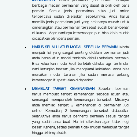
MENANGKAN
:
Dalam permainan judi online terdapat
berbagai macam permainan yang dapat di pilih oleh para
pemain. Semua jenis permainan situs judi online
terpercaya sudah dijelaskan sebelumnya. Anda harus
memilih jenis permainan judi yang sekiranya mudah untuk
dimenangkan atau permainan tersebut sudah benar-benar
di kuasai. Agar nantinya kemenangan pun bisa lebih mudah
didapatkan oleh para pemain.
HARUS SELALU ATUR MODAL SEBELUM BERMAIN
:
Modal
menjadi hal yang sangat penting didalam permainan judi,
anda harus atur modal terlebih dahulu sebelum bermain.
Bisa keluarkan modal kecil terlebih dahulua agr terhindar
dari kerugian beesar jika mengalami kekalahan. Anda bisa
menaikan modal taruhan jika sudah merasa peluang
kemenangan itu pasti akan didapatkan.
MEMBUAT TARGET KEMENANGAN
:
Sebelum bermain
harus membuat target kemenangan sebagai acuan atau
semangat memperoleh kemenangan tersebut. Misalnya,
anda memiliki target 2 kemenangan di permainan judi
online. Kemudian, 2 kemenangan tersebut didapatkan
selanjutnya anda harus berhenti bermain sesuai target
yang sudah anda buat. Hal ini dilakukan agar tidak rugi
besar. Karena, setiap pemain tidak mudah membuat target
hingga akhirnya kalah.