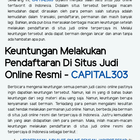
Sekarang ini,
CAPITAL303
diyakini menjadi salah satu situs judi online
terfavorit di Indonesia. Didalam situs tersebut berbagai macam
kemudahan dapat dirasakan oleh para pemain salah satunya adalah
kemudahan dalam transaksi, pendaftaran, permainan dan masih banyak
lagi. Bahkan, anda pun bisa merasakan berbagai macam keuntungan setelah
melakukan pendaftaran di situs judi online terpercaya ini. Melalui
keuntungan tersebut anda dapat bermain dengan lancar dan aman tanpa
ada hambatan apa pun.
Keuntungan Melakukan
Pendaftaran Di Situs Judi
Online Resmi -
CAPITAL303
Berbicara mengenai keuntungan semua pemain judi casino online pastinya
ingin dapatkan keuntungan tersebut. Namun, kali ini yang di bahas bukan
keuntungan dari segi materi atau uang saja. Namun, keuntungan berupa
kenyamanan saat bermain. Terkadang para pemain mengalami kesulitan
saat hendak melakukan permainan jud online. Namun, berbeda jika bermain
di situs judi online resmi dan terpercaya di Indonesia. Justru kemudahan
lah yang akan didapatkan oleh para pemain. Maka, inilah macam-macam
keuntungan melakukan pendaftaran di situs judi online resmi dan
terpercaya di Indonesia sebagai berikut :