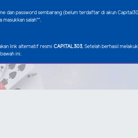
me dan password sembarang (belum terdaftar di akun Capital3
 masukkan salah"".
kan link alternatif resmi
CAPITAL303
, Setelah berhasil melakuk
ibawah ini.