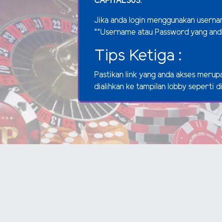
CAPITAL303
.
Jika anda login menggunakan userna
""Username atau Password yang anda
Tips Ketiga :
Pastikan link yang anda akses merupa
dialihkan ke tampilan lobby seperti d