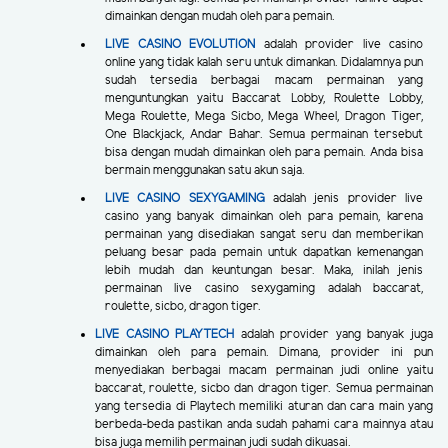
dimainkan dengan mudah oleh para pemain.
LIVE CASINO EVOLUTION
adalah provider live casino
online yang tidak kalah seru untuk dimankan. Didalamnya pun
sudah tersedia berbagai macam permainan yang
menguntungkan yaitu Baccarat Lobby, Roulette Lobby,
Mega Roulette, Mega Sicbo, Mega Wheel, Dragon Tiger,
One Blackjack, Andar Bahar. Semua permainan tersebut
bisa dengan mudah dimainkan oleh para pemain. Anda bisa
bermain menggunakan satu akun saja.
LIVE CASINO SEXYGAMING
adalah jenis provider live
casino yang banyak dimainkan oleh para pemain, karena
permainan yang disediakan sangat seru dan memberikan
peluang besar pada pemain untuk dapatkan kemenangan
lebih mudah dan keuntungan besar. Maka, inilah jenis
permainan live casino sexygaming adalah baccarat,
roulette, sicbo, dragon tiger.
LIVE CASINO PLAYTECH
adalah provider yang banyak juga
dimainkan oleh para pemain. Dimana, provider ini pun
menyediakan berbagai macam permainan judi online yaitu
baccarat, roulette, sicbo dan dragon tiger. Semua permainan
yang tersedia di Playtech memiliki aturan dan cara main yang
berbeda-beda pastikan anda sudah pahami cara mainnya atau
bisa juga memilih permainan judi sudah dikuasai.