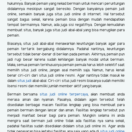
hukumnya. Banyak pemain yang nekad bermain untuk mencari peruntungan
didalamnya meskipun sangat beresiko. Dengan banyaknya pemain judi
online, semakin banyak juga situs judi online di internet. Hal tersebut
sangat bagus sekali, karena pemain bisa dengan mudah mendapatkan
tempat bermainnya. Namun, ada juga sisi negatifnya. Dengan kemudahan
membuat situs, banyak juga situs judi abal-abal yang bisa merugikan para
pemain.
Biasanya, situs judi abal-abal menawarkan keuntungan banyak agar para
pemain tertarik bergabung didalamnya. Padahal nantinya, keuntungan
tersebut tidak benar-benar di berikan pada pemain. Akhirnya, pemain pun
jadi rugi besar karena sudah kehilangan banyak modal untuk bermain.
Maka, semua pemain terkhususnya pemain pemula harus lebih selektif saat
memilih situs judi online, jangan asal memilih saja. Namun, harus kenali
benar ciri-ciri dari situs judi online resmi. Agar nantinya tidak masuk ke
dalam
situs judi
abal-abal. Ciri-ciri situs judi resmi biasanya sudah memiliki
lisensi resmi dan memiliki jumlah member aktif yang banyak.
Bermain bersama
situs judi online terpercaya
, akan membuat anda
merasa aman dan nyaman. Pasalnya, didalam agen tersebut telah
disediakan berbagai macam fasilitas lengkap yang bisa membuat para
pemain bermain dengan lancar dan aman. Fasilitas lengkap tersebut pun
menjadi manfaat besar bagi para pemain. Mungkin selama ini anda
mengira saat bermain judi online tidak ada fasilitas nya sama sekali,
padahal fasilitas sudah disediakan didalam situs judi online ini. Agar anda
tidak penasaran bisa ketahui fasilitas apa saja yang ada di
situs judi online