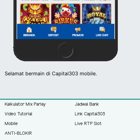
Selamat bermain di Capital303 mobile.
Kalkulator Mix Parlay
Jadwal Bank
Video Tutorial
Link Capital303
Mobile
Live RTP Slot
ANTI-BLOKIR