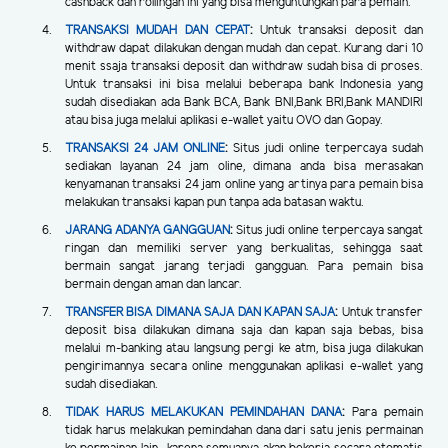
cashback dan rollingan ini yang bisa menguntungkan para pemain.
TRANSAKSI MUDAH DAN CEPAT
:
Untuk transaksi deposit dan
withdraw dapat dilakukan dengan mudah dan cepat. Kurang dari 10
menit ssaja transaksi deposit dan withdraw sudah bisa di proses.
Untuk transaksi ini bisa melalui beberapa bank Indonesia yang
sudah disediakan ada Bank BCA, Bank BNI,Bank BRI,Bank MANDIRI
atau bisa juga melalui aplikasi e-wallet yaitu OVO dan Gopay.
TRANSAKSI 24 JAM ONLINE
:
Situs judi online terpercaya sudah
sediakan layanan 24 jam oline, dimana anda bisa merasakan
kenyamanan transaksi 24 jam online yang artinya para pemain bisa
melakukan transaksi kapan pun tanpa ada batasan waktu.
JARANG ADANYA GANGGUAN
:
Situs judi online terpercaya sangat
ringan dan memiliki server yang berkualitas, sehingga saat
bermain sangat jarang terjadi gangguan. Para pemain bisa
bermain dengan aman dan lancar.
TRANSFER BISA DIMANA SAJA DAN KAPAN SAJA
:
Untuk transfer
deposit bisa dilakukan dimana saja dan kapan saja bebas, bisa
melalui m-banking atau langsung pergi ke atm, bisa juga dilakukan
pengirimannya secara online menggunakan aplikasi e-wallet yang
sudah disediakan.
TIDAK HARUS MELAKUKAN PEMINDAHAN DANA
:
Para pemain
tidak harus melakukan pemindahan dana dari satu jenis permainan