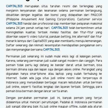
CAPITAL303
merupakan situs taruhan resmi dan terlengkap yang
menjamin kenyamanan dan keamanan selama permainan berlangsung,
dibuktikan dengan legalitas dan lisensi yang didapatkan dari PAGCOR
(Philippine Amusement And Gaming Corporation). Customer service
CAPITAL303
handal dan profesional siap memberikan pelayanan maksimal
selama 24 jam penuh setiap hari.
CAPITAL303
telah berkomitmen untuk
meningkatkan kualitas terbaik melalui fasilitas dan fitur-fitur yang
diberikan seperti video tutorial, panduan betting, link alternatif dan fitur
menarik lainnya dari Capital303 yang akan membantu menuju kemenangan.
Daftar sekarang dan nikmati kesempatan mendapatkan pengalaman seru
dan menyenangkan bersama
CAPITAL303
.
Permainan judi sekarang ini sudah mulai eksis lagi di kalangan pemain.
Karena, sekarang permainan judi sudah sangat modern dan canggih. Para
pemain tidak perlu lagi datang ke bandar darat untuk bermain, bisa
bermain dimana saja dan kapan saja dengan akses online. Perangkat yang
digunakan hanya smartphone atau laptop yang sudah terhubung ke
internet. Sudah ada juga situs judi online resmi dan terpercaya di
Indonesia yang menyediakan berbagai macam kebutuhan untuk bermain
judi online, seperti fasilitas lengkap dan layanan terbaik. Sehingga, para
pemain bisa bermain dengan lancar serta aman.
Dengan perubahan permainan judi ini, banyak pemain yang terjun
didalamnya untuk mencari peruntungan. Padahal di Indonesia permainan
judi sangat dilarang baik itu judi online maupun offline, sudah ada aturan