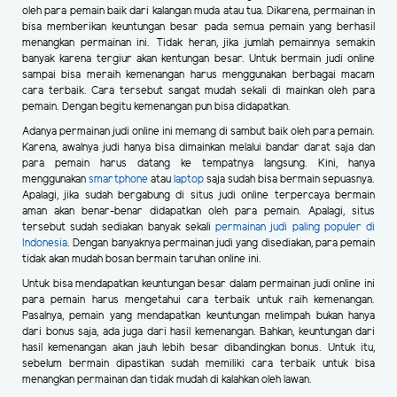
oleh para pemain baik dari kalangan muda atau tua. Dikarena, permainan in
bisa memberikan keuntungan besar pada semua pemain yang berhasil
menangkan permainan ini. Tidak heran, jika jumlah pemainnya semakin
banyak karena tergiur akan kentungan besar. Untuk bermain judi online
sampai bisa meraih kemenangan harus menggunakan berbagai macam
cara terbaik. Cara tersebut sangat mudah sekali di mainkan oleh para
pemain. Dengan begitu kemenangan pun bisa didapatkan.
Adanya permainan judi online ini memang di sambut baik oleh para pemain.
Karena, awalnya judi hanya bisa dimainkan melalui bandar darat saja dan
para pemain harus datang ke tempatnya langsung. Kini, hanya
menggunakan
smartphone
atau
laptop
saja sudah bisa bermain sepuasnya.
Apalagi, jika sudah bergabung di situs judi online terpercaya bermain
aman akan benar-benar didapatkan oleh para pemain. Apalagi, situs
tersebut sudah sediakan banyak sekali
permainan judi paling populer di
Indonesia
. Dengan banyaknya permainan judi yang disediakan, para pemain
tidak akan mudah bosan bermain taruhan online ini.
Untuk bisa mendapatkan keuntungan besar dalam permainan judi online ini
para pemain harus mengetahui cara terbaik untuk raih kemenangan.
Pasalnya, pemain yang mendapatkan keuntungan melimpah bukan hanya
dari bonus saja, ada juga dari hasil kemenangan. Bahkan, keuntungan dari
hasil kemenangan akan jauh lebih besar dibandingkan bonus. Untuk itu,
sebelum bermain dipastikan sudah memiliki cara terbaik untuk bisa
menangkan permainan dan tidak mudah di kalahkan oleh lawan.