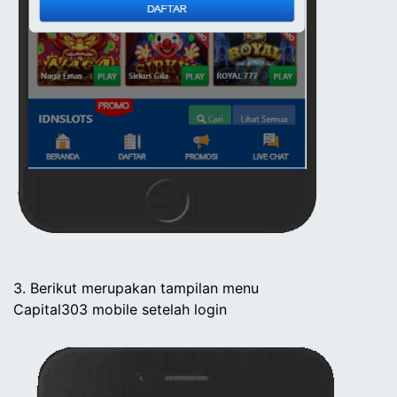
3. Berikut merupakan tampilan menu
Capital303 mobile setelah login