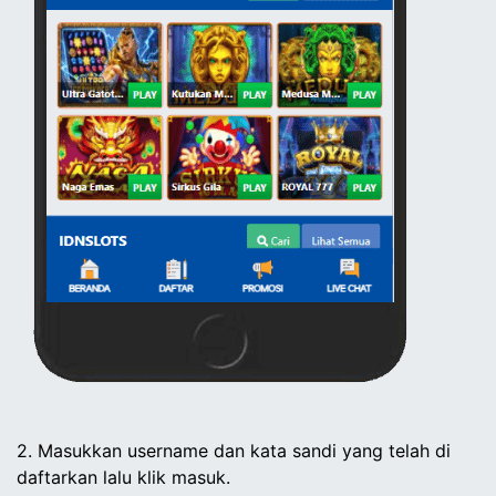
2. Masukkan username dan kata sandi yang telah di
daftarkan lalu klik masuk.