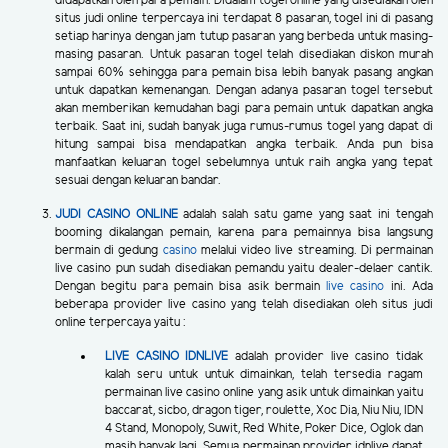
didapatkan oleh para pemain. Didalam togel online yang disediakan oleh
situs judi online terpercaya ini terdapat 8 pasaran, togel ini di pasang
setiap harinya dengan jam tutup pasaran yang berbeda untuk masing-
masing pasaran. Untuk pasaran togel telah disediakan diskon murah
sampai 60% sehingga para pemain bisa lebih banyak pasang angkan
untuk dapatkan kemenangan. Dengan adanya pasaran togel tersebut
akan memberikan kemudahan bagi para pemain untuk dapatkan angka
terbaik. Saat ini, sudah banyak juga rumus-rumus togel yang dapat di
hitung sampai bisa mendapatkan angka terbaik. Anda pun bisa
manfaatkan keluaran togel sebelumnya untuk raih angka yang tepat
sesuai dengan keluaran bandar.
JUDI CASINO ONLINE
adalah salah satu game yang saat ini tengah
booming dikalangan pemain, karena para pemainnya bisa langsung
bermain di gedung
casino
melalui video live streaming. Di permainan
live casino pun sudah disediakan pemandu yaitu dealer-delaer cantik.
Dengan begitu para pemain bisa asik bermain
live casino
ini. Ada
beberapa provider live casino yang telah disediakan oleh situs judi
online terpercaya yaitu :
LIVE CASINO IDNLIVE
adalah provider live casino tidak
kalah seru untuk untuk dimainkan, telah tersedia ragam
permainan live casino online yang asik untuk dimainkan yaitu
baccarat, sicbo, dragon tiger, roulette, Xoc Dia, Niu Niu, IDN
4 Stand, Monopoly, Suwit, Red White, Poker Dice, Oglok dan
masih banyak lagi. Semua permainan provider idnlive dapat