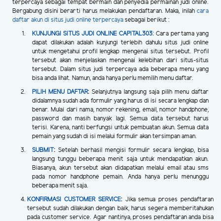
terpercaya sebagai tempat bermain dan penyedia permainan judi online.
Bergabung disini berarti harus melakukan pendaftaran. Maka, inilah
cara
daftar akun di situs judi online terpercaya
sebagai berikut :
KUNJUNGI SITUS JUDI ONLINE
CAPITAL303:
Cara pertama yang
dapat dilakukan adalah kunjungi terlebih dahulu situs judi online
untuk mengetahui profil lengkap mengenai situs tersebut. Profil
tersebut akan menjelaskan mengenai kelebihan dari situs-situs
tersebut. Dalam situs judi terpercaya ada beberapa menu yang
bisa anda lihat. Namun, anda hanya perlu memilih menu daftar.
PILIH MENU DAFTAR
:
Selanjutnya langsung saja pilih menu daftar
didalamnya sudah ada formulir yang harus di isi secara lengkap dan
benar. Mulai dari nama, nomor rekening, email, nomor handphone,
password dan masih banyak lagi. Semua data tersebut harus
terisi. Karena, nanti berfungsi untuk pembuatan akun. Semua data
pemain yang sudah di isi melalui formulir akan tersimpan aman.
SUBMIT
:
Setelah berhasil mengisi formulir secara lengkap, bisa
langsung tunggu beberapa menit saja untuk mendapatkan akun.
Biasanya, akun tersebut akan didapatkan melalui email atau sms
pada nomor handphone pemain. Anda hanya perlu menunggu
beberapa menit saja.
KONFIRMASI CUSTOMER SERVICE
:
Jika semua proses pendaftaran
tersebut sudah dilakukan dengan baik, harus segera memberitahukan
pada customer service. Agar nantinya, proses pendaftaran anda bisa