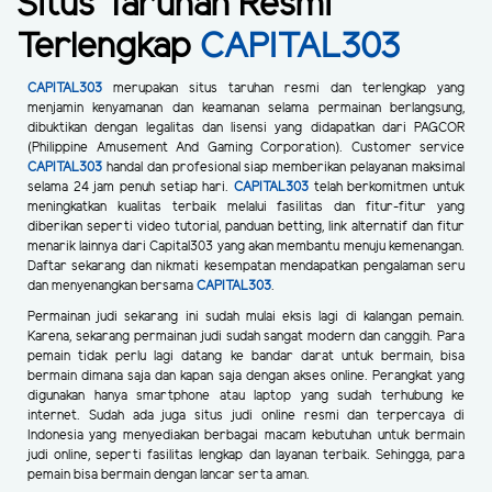
Situs Taruhan Resmi
Terlengkap
CAPITAL303
CAPITAL303
merupakan situs taruhan resmi dan terlengkap yang
menjamin kenyamanan dan keamanan selama permainan berlangsung,
dibuktikan dengan legalitas dan lisensi yang didapatkan dari PAGCOR
(Philippine Amusement And Gaming Corporation). Customer service
CAPITAL303
handal dan profesional siap memberikan pelayanan maksimal
selama 24 jam penuh setiap hari.
CAPITAL303
telah berkomitmen untuk
meningkatkan kualitas terbaik melalui fasilitas dan fitur-fitur yang
diberikan seperti video tutorial, panduan betting, link alternatif dan fitur
menarik lainnya dari Capital303 yang akan membantu menuju kemenangan.
Daftar sekarang dan nikmati kesempatan mendapatkan pengalaman seru
dan menyenangkan bersama
CAPITAL303
.
Permainan judi sekarang ini sudah mulai eksis lagi di kalangan pemain.
Karena, sekarang permainan judi sudah sangat modern dan canggih. Para
pemain tidak perlu lagi datang ke bandar darat untuk bermain, bisa
bermain dimana saja dan kapan saja dengan akses online. Perangkat yang
digunakan hanya smartphone atau laptop yang sudah terhubung ke
internet. Sudah ada juga situs judi online resmi dan terpercaya di
Indonesia yang menyediakan berbagai macam kebutuhan untuk bermain
judi online, seperti fasilitas lengkap dan layanan terbaik. Sehingga, para
pemain bisa bermain dengan lancar serta aman.