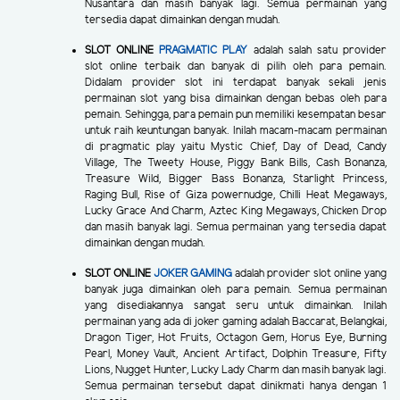
Nusantara dan masih banyak lagi. Semua permainan yang
tersedia dapat dimainkan dengan mudah.
SLOT ONLINE
PRAGMATIC PLAY
adalah salah satu provider
slot online terbaik dan banyak di pilih oleh para pemain.
Didalam provider slot ini terdapat banyak sekali jenis
permainan slot yang bisa dimainkan dengan bebas oleh para
pemain. Sehingga, para pemain pun memiliki kesempatan besar
untuk raih keuntungan banyak. Inilah macam-macam permainan
di pragmatic play yaitu Mystic Chief, Day of Dead, Candy
Village, The Tweety House, Piggy Bank Bills, Cash Bonanza,
Treasure Wild, Bigger Bass Bonanza, Starlight Princess,
Raging Bull, Rise of Giza powernudge, Chilli Heat Megaways,
Lucky Grace And Charm, Aztec King Megaways, Chicken Drop
dan masih banyak lagi. Semua permainan yang tersedia dapat
dimainkan dengan mudah.
SLOT ONLINE
JOKER GAMING
adalah provider slot online yang
banyak juga dimainkan oleh para pemain. Semua permainan
yang disediakannya sangat seru untuk dimainkan. Inilah
permainan yang ada di joker gaming adalah Baccarat, Belangkai,
Dragon Tiger, Hot Fruits, Octagon Gem, Horus Eye, Burning
Pearl, Money Vault, Ancient Artifact, Dolphin Treasure, Fifty
Lions, Nugget Hunter, Lucky Lady Charm dan masih banyak lagi.
Semua permainan tersebut dapat dinikmati hanya dengan 1