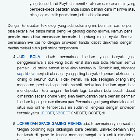
yang tersedia di Playtech memiliki aturan dan cara main yang
berbeda-beda pastikan anda sudah pahami cara mainnya atau
bisa juga memilih permainan judi sudah dikuasai.
Dengan kehebatan teknologi yang ada sekarang ini, bermain casino pun
bisa secara live tanpa harus pergi ke gedung casino aslinya. Namun, para
pemain masih bisa merasakan bermain di gedung casino nyata. Semua
permainan live casino dengan provider handal dapat dinikmati dengan
mudah melalui situs judi online terpercaya.
JUDI BOLA
adalah permainan taruhan yang banyak juga
penggemarnya, siapa yang tidak kenal akan judi bola. Hampir semua
pemain judi online sangat kenal akan taruhan ini. Terlebih lagi, olahraga
sepakbola
menjadi olahraga yang paling banyak digemari oleh semua
orang di seluruh dunia. Tidak heran, jika ada sebagian orang yang
menonton pertandingan bola sambil melakukan taruhan agar bisa
mendapatkan keuntungan. Terlebih lagi, taruhan bola sudah dapat
dimainkan secara online yang akan memudahkan para pemain bermain
taruhan kapan pun dan dimana pun. Permainan judi yang disediakan oleh
situs judi online terpercaya ini sudah di lengkapi dengan provider
terbaik yaitu
UBOBET
,
SBOBET
, CMDBET, IBCBET, dll
JOKER DAN SPADE GAMING FISHING
adalah permainan yang saat ini
tengah booming juga dikalangan para pemain. Banyak pemain yang
bertaruh di game in karena memang sangat asik untuk dimainkan.