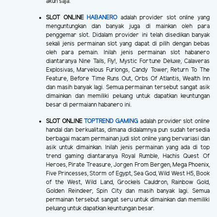
akun saja.
SLOT ONLINE
HABANERO
adalah provider slot online yang
menguntungkan dan banyak juga di mainkan oleh para
penggemar slot. Didalam provider ini telah disedikan banyak
sekali jenis permainan slot yang dapat di pilih dengan bebas
oleh para pemain. Inilah jenis permainan slot habanero
diantaranya Nine Tails, Fly!, Mystic Fortune Deluxe, Calaveras
Explosivas, Marvelous Furlongs, Candy Tower, Return To The
Feature, Before Time Runs Out, Orbs Of Atlantis, Wealth Inn
dan masih banyak lagi. Semua permainan tersebut sangat asik
dimainkan dan memiliki peluang untuk dapatkan keuntungan
besar di permaiann habanero ini.
SLOT ONLINE
TOPTREND GAMING
adalah provider slot online
handal dan berkualitas, dimana didalamnya pun sudah tersedia
berbagai macam permainan judi slot online yang bervariasi dan
asik untuk dimainkan. Inilah jenis permainan yang ada di top
trend gaming diantaranya Royal Rumble, Hachis Quest Of
Heroes, Pirate Treasure, Jorgen From Bergen, Mega Phoenix,
Five Princesses, Storm of Egypt, Sea God, Wild West H5, Book
of the West, Wild Land, Grockels Cauldron, Rainbow Gold,
Golden Reindeer, Spin City dan masih banyak lagi. Semua
permainan tersebut sangat seru untuk dimainkan dan memiliki
peluang untuk dapatkan keuntungan besar.