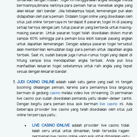
dimainkan dengan mudah. Togel ini menggunakan angka sebagai media
bermainnya,dimana nantinya para pemain harus menebak angka yang
akan keluar dari bandar. Jika tebakannya tepat, kemenangan pun akan
didapatkan oleh para pemain. Didalam togel online yang disediakan oleh
situs judi online terpercaya ini terdapat 8 pasaran, togel ini di pasang
setiap harinya dengan jam tutup pasaran yang berbeda untuk masing-
masing pasaran. Untuk pasaran togel telah disediakan diskon murah
sampai 60% sehingga para pemain bisa lebih banyak pasang angkan
untuk dapatkan kemenangan. Dengan adanya pasaran togel tersebut
akan memberikan kemudahan bagi para pemain untuk dapatkan angka
terbaik. Saat ini, sudah banyak juga rumus-rumus togel yang dapat di
hitung sampai bisa mendapatkan angka terbaik. Anda pun bisa
manfaatkan keluaran togel sebelumnya untuk raih angka yang tepat
sesuai dengan keluaran bandar.
JUDI CASINO ONLINE
adalah salah satu game yang saat ini tengah
booming dikalangan pemain, karena para pemainnya bisa langsung
bermain di gedung
casino
melalui video live streaming. Di permainan
live casino pun sudah disediakan pemandu yaitu dealer-delaer cantik.
Dengan begitu para pemain bisa asik bermain
live casino
ini. Ada
beberapa provider live casino yang telah disediakan oleh situs judi
online terpercaya yaitu :
LIVE CASINO IDNLIVE
adalah provider live casino tidak
kalah seru untuk untuk dimainkan, telah tersedia ragam
permainan live casino online yang asik untuk dimainkan yaitu