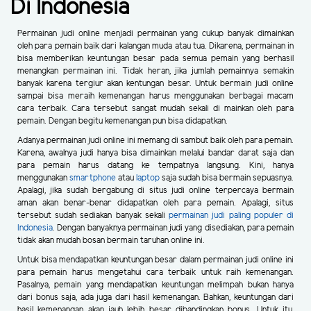
Di Indonesia
Permainan judi online menjadi permainan yang cukup banyak dimainkan
oleh para pemain baik dari kalangan muda atau tua. Dikarena, permainan in
bisa memberikan keuntungan besar pada semua pemain yang berhasil
menangkan permainan ini. Tidak heran, jika jumlah pemainnya semakin
banyak karena tergiur akan kentungan besar. Untuk bermain judi online
sampai bisa meraih kemenangan harus menggunakan berbagai macam
cara terbaik. Cara tersebut sangat mudah sekali di mainkan oleh para
pemain. Dengan begitu kemenangan pun bisa didapatkan.
Adanya permainan judi online ini memang di sambut baik oleh para pemain.
Karena, awalnya judi hanya bisa dimainkan melalui bandar darat saja dan
para pemain harus datang ke tempatnya langsung. Kini, hanya
menggunakan
smartphone
atau
laptop
saja sudah bisa bermain sepuasnya.
Apalagi, jika sudah bergabung di situs judi online terpercaya bermain
aman akan benar-benar didapatkan oleh para pemain. Apalagi, situs
tersebut sudah sediakan banyak sekali
permainan judi paling populer di
Indonesia
. Dengan banyaknya permainan judi yang disediakan, para pemain
tidak akan mudah bosan bermain taruhan online ini.
Untuk bisa mendapatkan keuntungan besar dalam permainan judi online ini
para pemain harus mengetahui cara terbaik untuk raih kemenangan.
Pasalnya, pemain yang mendapatkan keuntungan melimpah bukan hanya
dari bonus saja, ada juga dari hasil kemenangan. Bahkan, keuntungan dari
hasil kemenangan akan jauh lebih besar dibandingkan bonus. Untuk itu,