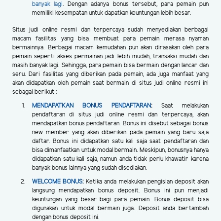
banyak lagi
. Dengan adanya bonus tersebut, para pemain pun
memiliki kesempatan untuk dapatkan keuntungan lebih besar.
Situs judi online resmi dan terpercaya sudah menyediakan berbagai
macam fasilitas yang bisa membuat para pemain merasa nyaman
bermainnya. Berbagai macam kemudahan pun akan dirasakan oleh para
pemain seperti akses permainan jadi lebih mudah, transaksi mudah dan
masih banyak lagi. Sehingga, para pemain bisa bermain dengan lancar dan
seru. Dari fasilitas yang diberikan pada pemain, ada juga manfaat yang
akan didapatkan oleh pemain saat bermain di situs judi online resmi ini
sebagai berikut :
MENDAPATKAN BONUS PENDAFTARAN
:
Saat melakukan
pendaftaran di situs judi online resmi dan terpercaya, akan
mendapatkan bonus pendaftaran. Bonus ini disebut sebagai bonus
new member yang akan diberikan pada pemain yang baru saja
daftar. Bonus ini didapatkan satu kali saja saat pendaftaran dan
bisa dimanfaatkan untuk modal bermain. Meskipun, bonusnya hanya
didapatkan satu kali saja, namun anda tidak perlu khawatir karena
banyak bonus lainnya yang sudah disediakan.
WELCOME BONUS
:
Ketika anda melakukan pengisian deposit akan
langsung mendapatkan bonus deposit. Bonus ini pun menjadi
keuntungan yang besar bagi para pemain. Bonus deposit bisa
digunakan untuk modal bermain juga. Deposit anda bertambah
dengan bonus deposit ini.