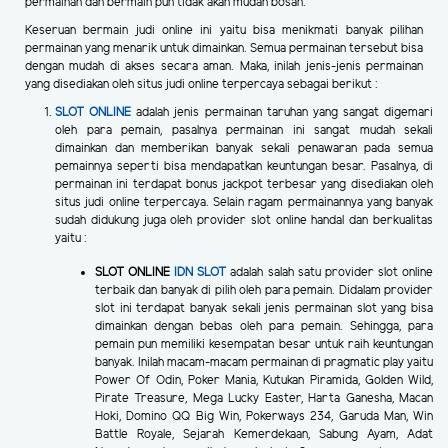
permainan dan bermain pun tidak akan mudah bosan.
Keseruan bermain judi online ini yaitu bisa menikmati banyak pilihan
permainan yang menarik untuk dimainkan. Semua permainan tersebut bisa
dengan mudah di akses secara aman. Maka, inilah jenis-jenis permainan
yang disediakan oleh situs judi online terpercaya sebagai berikut :
SLOT ONLINE
adalah jenis permainan taruhan yang sangat digemari
oleh para pemain, pasalnya permainan ini sangat mudah sekali
dimainkan dan memberikan banyak sekali penawaran pada semua
pemainnya seperti bisa mendapatkan keuntungan besar. Pasalnya, di
permainan ini terdapat bonus jackpot terbesar yang disediakan oleh
situs judi online terpercaya. Selain ragam permainannya yang banyak
sudah didukung juga oleh provider slot online handal dan berkualitas
yaitu :
SLOT ONLINE
IDN SLOT
adalah salah satu provider slot online
terbaik dan banyak di pilih oleh para pemain. Didalam provider
slot ini terdapat banyak sekali jenis permainan slot yang bisa
dimainkan dengan bebas oleh para pemain. Sehingga, para
pemain pun memiliki kesempatan besar untuk raih keuntungan
banyak. Inilah macam-macam permainan di pragmatic play yaitu
Power Of Odin, Poker Mania, Kutukan Piramida, Golden Wild,
Pirate Treasure, Mega Lucky Easter, Harta Ganesha, Macan
Hoki, Domino QQ Big Win, Pokerways 234, Garuda Man, Win
Battle Royale, Sejarah Kemerdekaan, Sabung Ayam, Adat