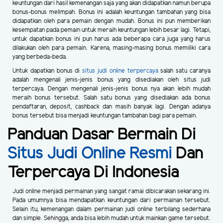
keuntungan dari hasil kemenangan saja yang akan didapatkan namun berupa
bonus-bonus melimpah. Bonus ini adalah keuntungan tambahan yang bisa
didapatkan oleh para pemain dengan mudah. Bonus ini pun memberikan
kesempatan pada pemain untuk meraih keuntungan lebih besar lagi. Tetapi,
untuk dapatkan bonus ini pun harus ada beberapa cara juga yang harus
dilakukan oleh para pemain. Karena, masing-masing bonus memiliki cara
yang berbeda-beda.
Untuk dapatkan bonus di
situs judi online terpercaya
salah satu caranya
adalah mengenali jenis-jenis bonus yang disediakan oleh situs judi
terpercaya. Dengan mengenali jenis-jenis bonus nya akan lebih mudah
meraih bonus tersebut. Salah satu bonus yang disediakan ada bonus
pendaftaran, deposit, cashback dan masih banyak lagi. Dengan adanya
bonus tersebut bisa menjadi keuntungan tambahan bagi para pemain.
Panduan Dasar Bermain Di
Situs Judi Online Resmi
Dan
Terpercaya Di Indonesia
Judi online menjadi permainan yang sangat ramai dibicarakan sekarang ini.
Pada umumnya bisa mendapatkan keuntungan dari permainan tersebut.
Selain itu, kemenangan dalam permainan judi online terbilang sederhana
dan simple. Sehingga, anda bisa lebih mudah untuk mainkan game tersebut.